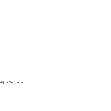
▫
deju
Muru barbaru