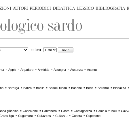
ZIONI
AUTORI
PERIODICI
DIDATTICA
LESSICO
BIBLIOGRAFIA
Lettera:
▫
▫
▫
▫
▫
▫
nta
Appio
Argadare
Armidda
Assogna
Assunza
Attentu
▫
▫
▫
▫
▫
▫
▫
▫
ino
Barruga
Barza
Basile
Basolu tundu
Basone
Beda
Beranile
Biddazza
▫
▫
▫
▫
▫
▫
nna giùspina
Cannixone
Cantonera
Casta
Castagnarza
Caule a truncu
Cavv
▫
▫
▫
▫
▫
Crabu figu
Cugumere
Cuilazzos
Cuilazzu
Cupeta
Cupettone