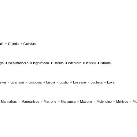
▫
▫
ale
Guinda
Guindas
▫
▫
▫
▫
▫
▫
gia
Ischimadorza
Isgrumadu
Istenta
Istentare
Isticcu
Istrada
▫
▫
▫
▫
▫
▫
▫
siva
Licarissu
Limbóina
Liscìa
Lostiu
Lozzana
Lucheta
Luxa
▫
▫
▫
▫
▫
▫
▫
▫
Mannalitas
Marmariscu
Marrone
Martigusa
Mazone
Molendino
Morisco
Mu