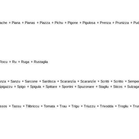
▫
▫
▫
▫
▫
▫
▫
▫
▫
nache
Piana
Pianas
Piazza
Pichu
Pigone
Pigulosa
Prenza
Prunizza
Pud
▫
▫
▫
Rocu
Ru
Ruga
Rustaglia
▫
▫
▫
▫
▫
▫
▫
▫
anza
Sanzu
Sarcone
Sardisca
Scaranzìa
Scaranzìe
Scritti
Scritto
Semper
▫
▫
▫
▫
▫
▫
▫
▫
Spigazzu
Spigo
Spigula
Spittare
Sportini
Spuzonare
Stagliu
Sticos
Sulzag
▫
▫
▫
▫
▫
▫
▫
▫
▫
ssos
Tassu
Tilibriccu
Tomata
Trau
Trigu
Triuzzu
Trivodda
Trogliu
Tru