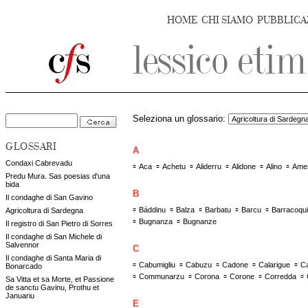
HOME
CHI SIAMO
PUBBLICA
Seleziona un glossario:
GLOSSARI
A
Condaxi Cabrevadu
▫
▫
▫
▫
▫
▫
Aca
Achetu
Aliderru
Alidone
Alino
Ame
Predu Mura. Sas poesias d'una
bida
B
Il condaghe di San Gavino
▫
▫
▫
▫
▫
Báddinu
Balza
Barbatu
Barcu
Barracoqu
Agricoltura di Sardegna
▫
▫
Bugnanza
Bugnanze
Il registro di San Pietro di Sorres
Il condaghe di San Michele di
Salvennor
C
Il condaghe di Santa Maria di
▫
▫
▫
▫
▫
Cabumigliu
Cabuzu
Cadone
Calarigue
Ca
Bonarcado
▫
▫
▫
▫
▫
Communarzu
Corona
Corone
Corredda
Sa Vitta et sa Morte, et Passione
de sanctu Gavinu, Prothu et
Januariu
E