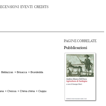
RECENSIONI
EVENTI
CREDITS
PAGINE CORRELATE
Pubblicazioni
▫
▫
▫
Biddazzas
Brisacca
Brundedda
▫
▫
▫
ana
Chessa
Chima chima
Ciuppu