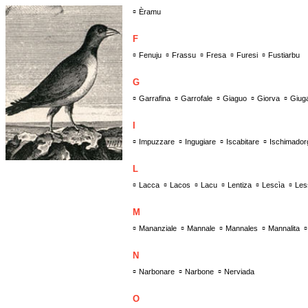
▫
Èramu
F
▫
▫
▫
▫
▫
Fenuju
Frassu
Fresa
Furesi
Fustiarbu
G
▫
▫
▫
▫
▫
Garrafina
Garrofale
Giaguo
Giorva
Giug
I
▫
▫
▫
▫
Impuzzare
Ingugiare
Iscabitare
Ischimador
L
▫
▫
▫
▫
▫
▫
Lacca
Lacos
Lacu
Lentiza
Lescìa
Les
M
▫
▫
▫
▫
Mananziale
Mannale
Mannales
Mannalita
N
▫
▫
▫
Narbonare
Narbone
Nerviada
O