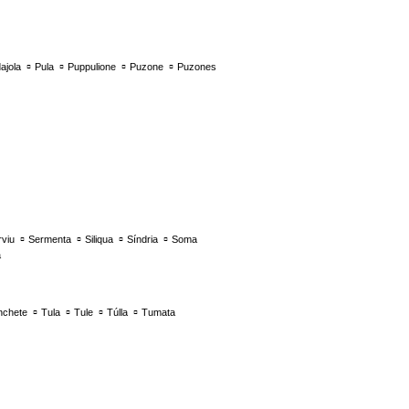
▫
▫
▫
▫
ajola
Pula
Puppulione
Puzone
Puzones
▫
▫
▫
▫
viu
Sermenta
Siliqua
Síndria
Soma
a
▫
▫
▫
▫
nchete
Tula
Tule
Túlla
Tumata