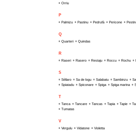
▫
Orriu
P
▫
▫
▫
▫
▫
Palmizu
Pastinu
Pedrufà
Pericone
Pesti
Q
▫
▫
Quarteri
Quindas
R
▫
▫
▫
▫
▫
▫
Raseri
Rasero
Restaju
Roccu
Rochu
S
▫
▫
▫
▫
▫
Sèllaro
Sa de logu
Salabatu
Sambinzu
S
▫
▫
▫
▫
▫
Spiatadu
Spiconare
Spiga
Spiga marina
T
▫
▫
▫
▫
▫
▫
Tanca
Tancare
Tancas
Tapia
Tapie
Ta
▫
Tumatas
V
▫
▫
▫
Vergulu
Vidatone
Violetta