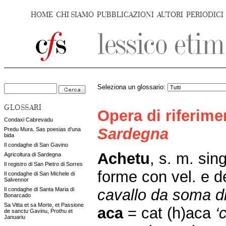
HOME
CHI SIAMO
PUBBLICAZIONI
AUTORI
PERIODICI
Seleziona un glossario:
GLOSSARI
Opera di riferim
Condaxi Cabrevadu
Sardegna
Predu Mura. Sas poesias d'una
bida
Il condaghe di San Gavino
Achetu
, s. m. sin
Agricoltura di Sardegna
Il registro di San Pietro di Sorres
forme con vel. e d
Il condaghe di San Michele di
Salvennor
cavallo da soma di
Il condaghe di Santa Maria di
Bonarcado
Sa Vitta et sa Morte, et Passione
aca
= cat (h)aca
‘
de sanctu Gavinu, Prothu et
Januariu