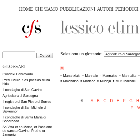
HOME
CHI SIAMO
PUBBLICAZIONI
AUTORI
PERIODICI
Seleziona un glossario:
GLOSSARI
M
Condaxi Cabrevadu
▫
▫
▫
▫
Mananziale
Mannale
Mannales
Mannalita
Predu Mura. Sas poesias d'una
▫
▫
▫
▫
Molendino
Morisco
Mudeju
Muru barbaru
bida
Il condaghe di San Gavino
Agricoltura di Sardegna
A
.
B
.
C
.
D
.
E
.
F
.
G
.
H
Il registro di San Pietro di Sorres
Il condaghe di San Michele di
Y
.
Salvennor
Il condaghe di Santa Maria di
Bonarcado
Sa Vitta et sa Morte, et Passione
de sanctu Gavinu, Prothu et
Januariu