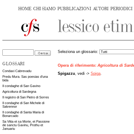
HOME
CHI SIAMO
PUBBLICAZIONI
AUTORI
PERIODICI
Seleziona un glossario:
GLOSSARI
Opera di riferimento:
Agricoltura di Sar
Condaxi Cabrevadu
Spigazzu
, vedi ->
Spiga
.
Predu Mura. Sas poesias d'una
bida
Il condaghe di San Gavino
Agricoltura di Sardegna
Il registro di San Pietro di Sorres
Il condaghe di San Michele di
Salvennor
Il condaghe di Santa Maria di
Bonarcado
Sa Vitta et sa Morte, et Passione
de sanctu Gavinu, Prothu et
Januariu