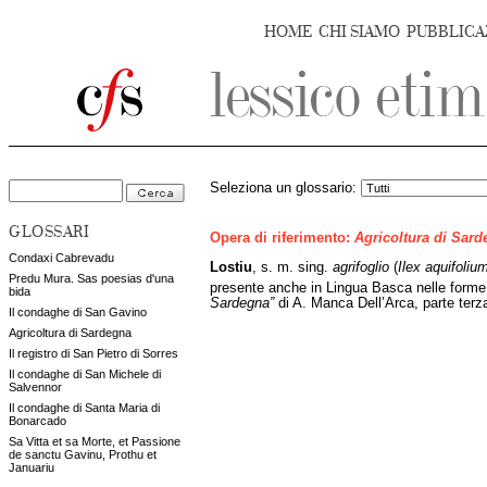
HOME
CHI SIAMO
PUBBLICA
Seleziona un glossario:
GLOSSARI
Opera di riferimento:
Agricoltura di Sar
Condaxi Cabrevadu
Lostiu
, s. m. sing.
agrifoglio
(
Ilex
aquifoliu
Predu Mura. Sas poesias d'una
presente anche in Lingua Basca nelle forme “
bida
Sardegna”
di A. Manca Dell’Arca, parte terz
Il condaghe di San Gavino
Agricoltura di Sardegna
Il registro di San Pietro di Sorres
Il condaghe di San Michele di
Salvennor
Il condaghe di Santa Maria di
Bonarcado
Sa Vitta et sa Morte, et Passione
de sanctu Gavinu, Prothu et
Januariu