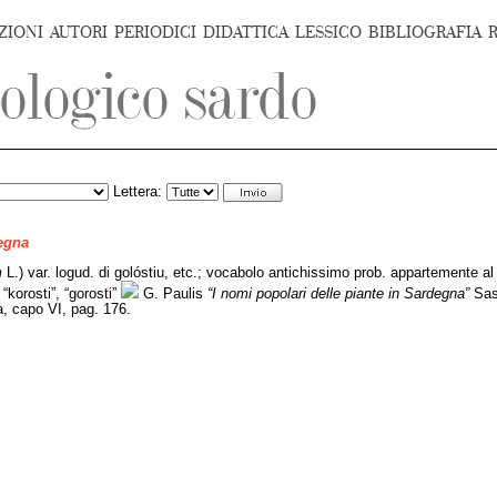
ZIONI
AUTORI
PERIODICI
DIDATTICA
LESSICO
BIBLIOGRAFIA
Lettera:
degna
m
L.) var. logud. di golóstiu, etc.; vocabolo antichissimo prob. appartemente 
korosti”, “gorosti”
G. Paulis
“I nomi popolari delle piante in Sardegna”
Sas
a, capo VI, pag. 176.