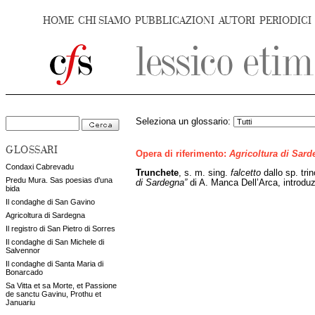
HOME
CHI SIAMO
PUBBLICAZIONI
AUTORI
PERIODICI
Seleziona un glossario:
GLOSSARI
Opera di riferimento:
Agricoltura di Sar
Condaxi Cabrevadu
Trunchete
, s. m. sing.
falcetto
dallo sp. tr
Predu Mura. Sas poesias d'una
di Sardegna”
di A. Manca Dell’Arca, introduz
bida
Il condaghe di San Gavino
Agricoltura di Sardegna
Il registro di San Pietro di Sorres
Il condaghe di San Michele di
Salvennor
Il condaghe di Santa Maria di
Bonarcado
Sa Vitta et sa Morte, et Passione
de sanctu Gavinu, Prothu et
Januariu