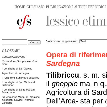
HOME
CHI SIAMO
PUBBLICAZIONI
AUTORI
PERIODICI
Seleziona un glossario:
GLOSSARI
Opera di riferim
Condaxi Cabrevadu
Sardegna
Predu Mura. Sas poesias d'una
bida
Il condaghe di San Gavino
Tilibriccu
, s. m. 
Agricoltura di Sardegna
Il registro di San Pietro di Sorres
il
gheppio
ma in qu
Il condaghe di San Michele di
Salvennor
Agricoltura di Sar
Il condaghe di Santa Maria di
Bonarcado
Sa Vitta et sa Morte, et Passione
Dell’Arca- sta per
de sanctu Gavinu, Prothu et
Januariu