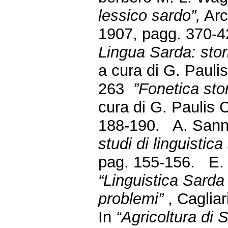
lessico sardo”,
Arch
1907, pagg. 370-
Lingua Sarda: stori
a cura di G. Pauli
263
”Fonetica sto
cura di G. Paulis 
188-190. A. San
studi di linguistica
pag. 155-156. E. 
“Linguistica Sarda
problemi”
, Caglia
In
“Agricoltura di 