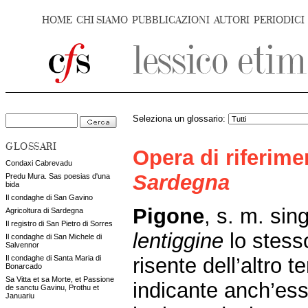
HOME
CHI SIAMO
PUBBLICAZIONI
AUTORI
PERIODICI
Seleziona un glossario:
GLOSSARI
Opera di riferim
Condaxi Cabrevadu
Sardegna
Predu Mura. Sas poesias d'una
bida
Il condaghe di San Gavino
Pigone
, s. m. sin
Agricoltura di Sardegna
Il registro di San Pietro di Sorres
lentiggine
lo stess
Il condaghe di San Michele di
Salvennor
risente dell’altro t
Il condaghe di Santa Maria di
Bonarcado
Sa Vitta et sa Morte, et Passione
indicante anch’esso
de sanctu Gavinu, Prothu et
Januariu