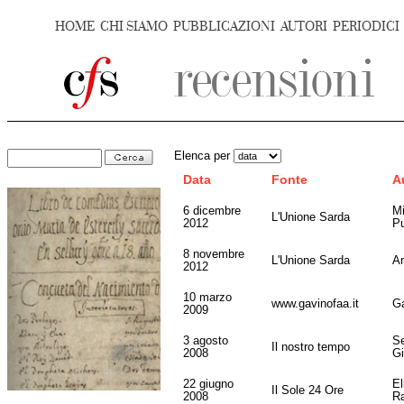
HOME
CHI SIAMO
PUBBLICAZIONI
AUTORI
PERIODICI
Elenca per
Data
Fonte
A
6 dicembre
Mi
L'Unione Sarda
2012
P
8 novembre
L'Unione Sarda
An
2012
10 marzo
www.gavinofaa.it
G
2009
3 agosto
Se
Il nostro tempo
2008
G
22 giugno
El
Il Sole 24 Ore
2008
R