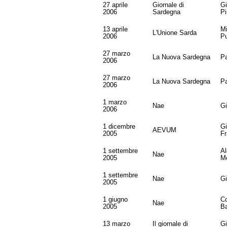
27 aprile
Giornale di
Gi
2006
Sardegna
Pi
13 aprile
Mi
L'Unione Sarda
2006
P
27 marzo
La Nuova Sardegna
Pa
2006
27 marzo
La Nuova Sardegna
Pa
2006
1 marzo
Nae
Gi
2006
1 dicembre
G
AEVUM
2005
F
1 settembre
Al
Nae
2005
Me
1 settembre
Nae
Gi
2005
1 giugno
Co
Nae
2005
Ba
13 marzo
Il giornale di
G