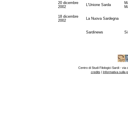
20 dicembre
M
L'Unione Sarda
2002
M
18 dicembre
La Nuova Sardegna
2002
Sardinews
Si
Centro di Studi Filologici Sardi - v
credits
|
Informativa sulla 