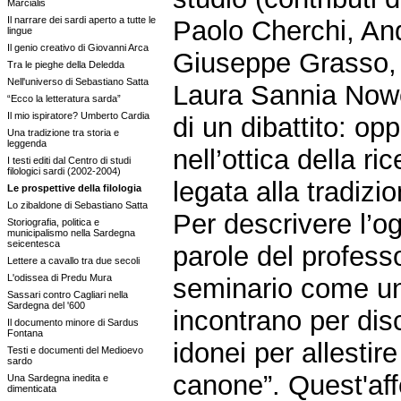
Marcialis
Il narrare dei sardi aperto a tutte le
Paolo Cherchi, An
lingue
Il genio creativo di Giovanni Arca
Giuseppe Grasso,
Tra le pieghe della Deledda
Nell'universo di Sebastiano Satta
Laura Sannia Nowé,
“Ecco la letteratura sarda”
Il mio ispiratore? Umberto Cardia
di un dibattito: opp
Una tradizione tra storia e
leggenda
nell’ottica della ri
I testi editi dal Centro di studi
filologici sardi (2002-2004)
legata alla tradizi
Le prospettive della filologia
Lo zibaldone di Sebastiano Satta
Per descrivere l’og
Storiografia, politica e
municipalismo nella Sardegna
seicentesca
parole del professo
Lettere a cavallo tra due secoli
L'odissea di Predu Mura
seminario come una 
Sassari contro Cagliari nella
Sardegna del '600
incontrano per dis
Il documento minore di Sardus
Fontana
idonei per allestire
Testi e documenti del Medioevo
sardo
canone”. Quest'aff
Una Sardegna inedita e
dimenticata