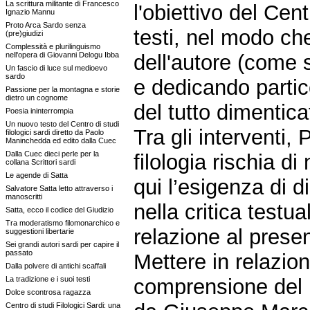
La scrittura militante di Francesco
l'obiettivo del Cent
Ignazio Mannu
Proto Arca Sardo senza
testi, nel modo ch
(pre)giudizi
Complessità e plurilinguismo
nell'opera di Giovanni Delogu Ibba
dell'autore (come 
Un fascio di luce sul medioevo
sardo
e dedicando partic
Passione per la montagna e storie
dietro un cognome
del tutto dimenticat
Poesia ininterrompia
Un nuovo testo del Centro di studi
Tra gli interventi
filologici sardi diretto da Paolo
Maninchedda ed edito dalla Cuec
Dalla Cuec dieci perle per la
filologia rischia d
collana Scrittori sardi
Le agende di Satta
qui l’esigenza di d
Salvatore Satta letto attraverso i
manoscritti
nella critica testu
Satta, ecco il codice del Giudizio
Tra moderatismo filomonarchico e
relazione al present
suggestioni libertarie
Sei grandi autori sardi per capire il
passato
Mettere in relazio
Dalla polvere di antichi scaffali
La tradizione e i suoi testi
comprensione del 
Dolce scontrosa ragazza
Centro di studi Filologici Sardi: una