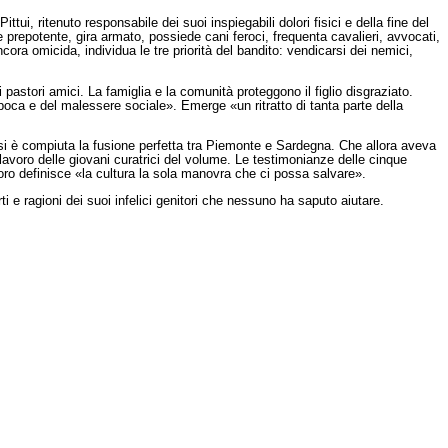
tui, ritenuto responsabile dei suoi inspiegabili dolori fisici e della fine del
repotente, gira armato, possiede cani feroci, frequenta cavalieri, avvocati,
ra omicida, individua le tre priorità del bandito: vendicarsi dei nemici,
i pastori amici. La famiglia e la comunità proteggono il figlio disgraziato.
epoca e del malessere sociale». Emerge «un ritratto di tanta parte della
 si è compiuta la fusione perfetta tra Piemonte e Sardegna. Che allora aveva
avoro delle giovani curatrici del volume. Le testimonianze delle cinque
ro definisce «la cultura la sola manovra che ci possa salvare».
 e ragioni dei suoi infelici genitori che nessuno ha saputo aiutare.