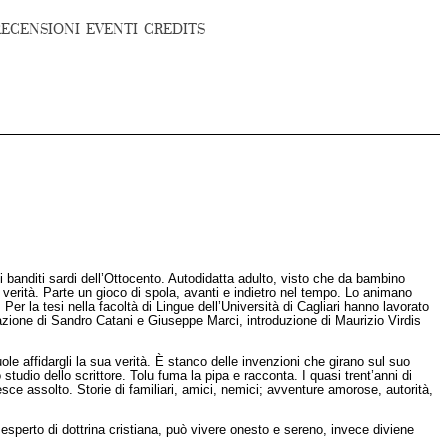
RECENSIONI
EVENTI
CREDITS
 banditi sardi dell’Ottocento. Autodidatta adulto, visto che da bambino
a verità. Parte un gioco di spola, avanti e indietro nel tempo. Lo animano
er la tesi nella facoltà di Lingue dell’Università di Cagliari hanno lavorato
fazione di Sandro Catani e Giuseppe Marci, introduzione di Maurizio Virdis
le affidargli la sua verità. È stanco delle invenzioni che girano sul suo
 studio dello scrittore. Tolu fuma la pipa e racconta. I quasi trent’anni di
sce assolto. Storie di familiari, amici, nemici; avventure amorose, autorità,
, esperto di dottrina cristiana, può vivere onesto e sereno, invece diviene