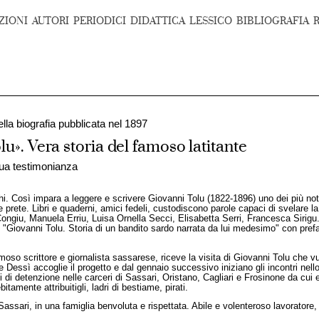
ZIONI
AUTORI
PERIODICI
DIDATTICA
LESSICO
BIBLIOGRAFIA
ella biografia pubblicata nel 1897
lu». Vera storia del famoso latitante
 sua testimonianza
. Così impara a leggere e scrivere Giovanni Tolu (1822-1896) uno dei più noti
 prete. Libri e quaderni, amici fedeli, custodiscono parole capaci di svelare l
ongiu, Manuela Erriu, Luisa Ornella Secci, Elisabetta Serri, Francesca Sirigu. P
ta, "Giovanni Tolu. Storia di un bandito sardo narrata da lui medesimo" con pre
so scrittore e giornalista sassarese, riceve la visita di Giovanni Tolu che vuo
pe Dessì accoglie il progetto e dal gennaio successivo iniziano gli incontri nello
 di detenzione nelle carceri di Sassari, Oristano, Cagliari e Frosinone da cui e
tamente attribuitigli, ladri di bestiame, pirati.
a Sassari, in una famiglia benvoluta e rispettata. Abile e volenteroso lavoratore