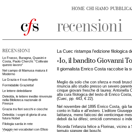
HOME
CHI SIAMO
PUBBLICA
RECENSIONI
La Cuec ristampa l’edizione filologica d
Lo Frasso, Buragna, Quasini e
«Io, il bandito Giovanni To
Costa, Paolo Cherchi: “Coltivate
questo lavoro“
Il giornalista Enrico Costa raccolse la
Nel campo di Mamusa matura il
Moderno
La Grazia e il suo Angelo
Meglio da solo che con sferza e modi bruschi
Formidabile Grazietta!
rinuncia allo studio presso un severo parente
cinque giovani fresche di laurea: Antonella C
Le lettere deleddiane
alla cura filologica del testo di Enrico Cos
Deledda, le lettere inedite rinvenute
(Cuec, pp. 443, € 22).
nella Biblioteca nazionale di
Firenze
Nel novembre del 1895 Enrico Costa, già famo
Grazia tra fiori secchi e ciocche
conto in Italia e all’estero. L’editore Giusep
latitanza, meno faticosi dei venticinque mesi
Deledda: i sogni di gloria di una
futura Nobel
deboli da lui difesi; omicidi commessi o indebi
Filologia sarda in rete
Ricorda l’infanzia felice a Florinas, vicino 
Viaggio nei vocabolari con Efisio
temuto signore dei boschi.