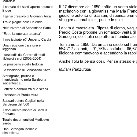
Marcialis
Il 27 dicembre del 1850 soffia un vento violen
Il narrare dei sardi aperto a tutte le
lingue
matrimonio con la giovanissima Maria France
giudici e autorità di Sassari, dispensa prom
Il genio creativo di Giovanni Arca
sfuggire ai carabinieri, punire le spie.
Tra le pieghe della Deledda
La vita è rovesciata. Riposa di giorno, veglia
Nell'universo di Sebastiano Satta
Perciò Costa propone un romanzo- verità (il 
“Ecco la letteratura sarda”
Sardegna, dell’Italia soprattutto meridional
Il mio ispiratore? Umberto Cardia
Torniamo al 1850. Da un anno siede sul tron
Una tradizione tra storia e
554.717 abitanti, il 91,75% analfabeti; 86,6
leggenda
filologhe commuovono e accendono la rabbia 
I testi editi dal Centro di studi
filologici sardi (2002-2004)
Anche Tolu la pensa così. Per se stesso e per
Le prospettive della filologia
Miriam Punzurudu
Lo zibaldone di Sebastiano Satta
Storiografia, politica e
municipalismo nella Sardegna
seicentesca
Lettere a cavallo tra due secoli
L'odissea di Predu Mura
Sassari contro Cagliari nella
Sardegna del '600
Il documento minore di Sardus
Fontana
Testi e documenti del Medioevo
sardo
Una Sardegna inedita e
dimenticata