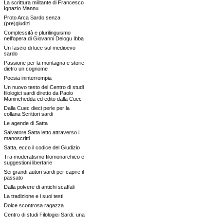
La scrittura militante di Francesco
Ignazio Mannu
Proto Arca Sardo senza
(pre)giudizi
Complessità e plurilinguismo
nell'opera di Giovanni Delogu Ibba
Un fascio di luce sul medioevo
sardo
Passione per la montagna e storie
dietro un cognome
Poesia ininterrompia
Un nuovo testo del Centro di studi
filologici sardi diretto da Paolo
Maninchedda ed edito dalla Cuec
Dalla Cuec dieci perle per la
collana Scrittori sardi
Le agende di Satta
Salvatore Satta letto attraverso i
manoscritti
Satta, ecco il codice del Giudizio
Tra moderatismo filomonarchico e
suggestioni libertarie
Sei grandi autori sardi per capire il
passato
Dalla polvere di antichi scaffali
La tradizione e i suoi testi
Dolce scontrosa ragazza
Centro di studi Filologici Sardi: una