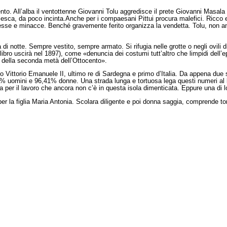
to. All’alba il ventottenne Giovanni Tolu aggredisce il prete Giovanni Masala Pit
sca, da poco incinta.Anche per i compaesani Pittui procura malefici. Ricco e p
esse e minacce. Benché gravemente ferito organizza la vendetta. Tolu, non anco
 di notte. Sempre vestito, sempre armato. Si rifugia nelle grotte o negli ovili d
libro uscirà nel 1897), come «denuncia dei costumi tutt’altro che limpidi dell’
e, della seconda metà dell’Ottocento».
o Vittorio Emanuele II, ultimo re di Sardegna e primo d’Italia. Da appena due
7% uomini e 96,41% donne. Una strada lunga e tortuosa lega questi numeri al l
per il lavoro che ancora non c’è in questa isola dimenticata. Eppure una di lo
 la figlia Maria Antonia. Scolara diligente e poi donna saggia, comprende torti