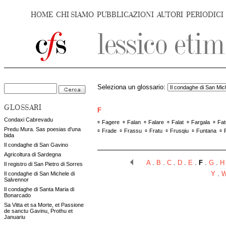
HOME
CHI SIAMO
PUBBLICAZIONI
AUTORI
PERIODICI
Seleziona un glossario:
GLOSSARI
F
Condaxi Cabrevadu
▫
▫
▫
▫
▫
▫
Fagere
Falan
Falare
Falat
Fargala
Fat
Predu Mura. Sas poesias d'una
▫
▫
▫
▫
▫
▫
Frade
Frassu
Fratu
Frusqiu
Funtana
bida
Il condaghe di San Gavino
Agricoltura di Sardegna
A
.
B
.
C
.
D
.
E
.
F
.
G
.
H
Il registro di San Pietro di Sorres
Il condaghe di San Michele di
Y
.
Salvennor
Il condaghe di Santa Maria di
Bonarcado
Sa Vitta et sa Morte, et Passione
de sanctu Gavinu, Prothu et
Januariu