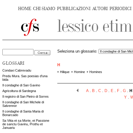
HOME
CHI SIAMO
PUBBLICAZIONI
AUTORI
PERIODICI
Seleziona un glossario:
GLOSSARI
H
Condaxi Cabrevadu
▫
▫
▫
Hilique
Homine
Homines
Predu Mura. Sas poesias d'una
bida
Il condaghe di San Gavino
A
.
B
.
C
.
D
.
E
.
F
.
G
.
H
Agricoltura di Sardegna
Il registro di San Pietro di Sorres
Y
.
Il condaghe di San Michele di
Salvennor
Il condaghe di Santa Maria di
Bonarcado
Sa Vitta et sa Morte, et Passione
de sanctu Gavinu, Prothu et
Januariu