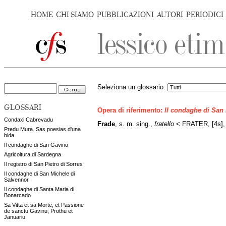
HOME
CHI SIAMO
PUBBLICAZIONI
AUTORI
PERIODICI
Seleziona un glossario:
GLOSSARI
Opera di riferimento:
Il condaghe di San
Condaxi Cabrevadu
Frade
, s. m. sing.,
fratello
< FRATER, [4s], 3
Predu Mura. Sas poesias d'una
bida
Il condaghe di San Gavino
Agricoltura di Sardegna
Il registro di San Pietro di Sorres
Il condaghe di San Michele di
Salvennor
Il condaghe di Santa Maria di
Bonarcado
Sa Vitta et sa Morte, et Passione
de sanctu Gavinu, Prothu et
Januariu