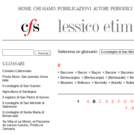
HOME
CHI SIAMO
PUBBLICAZIONI
AUTORI
PERIODICI
Seleziona un glossario:
GLOSSARI
B
Condaxi Cabrevadu
▫
▫
▫
▫
▫
Baccone
Bacon
Baçon
Bacone
Bacones
Predu Mura. Sas poesias d'una
▫
▫
▫
▫
Berbecargios
[
Berbecargiu
]
[
Berbequile
]
Be
bida
▫
▫
▫
▫
▫
Bisantes
Bolitravu
Buchellu
Bukellu
Bulb
Il condaghe di San Gavino
Agricoltura di Sardegna
Il registro di San Pietro di Sorres
A
.
B
.
C
.
D
.
E
.
F
.
G
.
H
Il condaghe di San Michele di
Salvennor
Y
.
Il condaghe di Santa Maria di
Bonarcado
Sa Vitta et sa Morte, et Passione
de sanctu Gavinu, Prothu et
Januariu