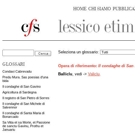
HOME
CHI SIAMO
PUBBLICA
Seleziona un glossario:
GLOSSARI
Opera di riferimento:
Il condaghe di San
Condaxi Cabrevadu
Balliclu
, vedi ->
Valiclu
.
Predu Mura. Sas poesias d'una
bida
Il condaghe di San Gavino
Agricoltura di Sardegna
Il registro di San Pietro di Sorres
Il condaghe di San Michele di
Salvennor
Il condaghe di Santa Maria di
Bonarcado
Sa Vitta et sa Morte, et Passione
de sanctu Gavinu, Prothu et
Januariu