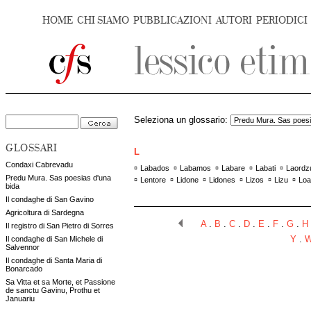
HOME
CHI SIAMO
PUBBLICAZIONI
AUTORI
PERIODICI
Seleziona un glossario:
GLOSSARI
L
Condaxi Cabrevadu
▫
▫
▫
▫
▫
Labados
Labamos
Labare
Labati
Laordz
Predu Mura. Sas poesias d'una
▫
▫
▫
▫
▫
▫
Lentore
Lidone
Lidones
Lizos
Lizu
Loa
bida
Il condaghe di San Gavino
Agricoltura di Sardegna
A
.
B
.
C
.
D
.
E
.
F
.
G
.
H
Il registro di San Pietro di Sorres
Il condaghe di San Michele di
Y
.
Salvennor
Il condaghe di Santa Maria di
Bonarcado
Sa Vitta et sa Morte, et Passione
de sanctu Gavinu, Prothu et
Januariu