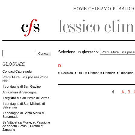
HOME
CHI SIAMO
PUBBLICA
Seleziona un glossario:
GLOSSARI
D
Condaxi Cabrevadu
▫
▫
▫
▫
▫
Dechida
Dillu
Drinnat
Drinnian
Drinninde
Predu Mura. Sas poesias d'una
bida
Il condaghe di San Gavino
A
.
B
.
Agricoltura di Sardegna
Il registro di San Pietro di Sorres
Il condaghe di San Michele di
Salvennor
Il condaghe di Santa Maria di
Bonarcado
Sa Vitta et sa Morte, et Passione
de sanctu Gavinu, Prothu et
Januariu