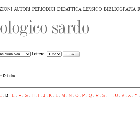
ZIONI
AUTORI
PERIODICI
DIDATTICA
LESSICO
BIBLIOGRAFIA
Lettera:
▫
Drinnire
C
.
D
.
E
.
F
.
G
.
H
.
I
.
J
.
K
.
L
.
M
.
N
.
O
.
P
.
Q
.
R
.
S
.
T
.
U
.
V
.
X
.
Y