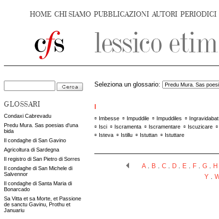
HOME
CHI SIAMO
PUBBLICAZIONI
AUTORI
PERIODICI
Seleziona un glossario:
GLOSSARI
I
Condaxi Cabrevadu
▫
▫
▫
▫
Imbesse
Impuddile
Impuddiles
Ingravidabat
Predu Mura. Sas poesias d'una
▫
▫
▫
▫
Isci
Iscramenta
Iscramentare
Iscuzicare
bida
▫
▫
▫
▫
Isteva
Istillu
Istuttan
Istuttare
Il condaghe di San Gavino
Agricoltura di Sardegna
Il registro di San Pietro di Sorres
A
.
B
.
C
.
D
.
E
.
F
.
G
.
H
Il condaghe di San Michele di
Salvennor
Y
.
Il condaghe di Santa Maria di
Bonarcado
Sa Vitta et sa Morte, et Passione
de sanctu Gavinu, Prothu et
Januariu