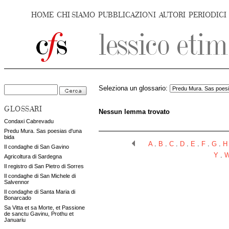
HOME
CHI SIAMO
PUBBLICAZIONI
AUTORI
PERIODICI
Seleziona un glossario:
GLOSSARI
Nessun lemma trovato
Condaxi Cabrevadu
Predu Mura. Sas poesias d'una
bida
A
.
B
.
C
.
D
.
E
.
F
.
G
.
H
Il condaghe di San Gavino
Y
.
Agricoltura di Sardegna
Il registro di San Pietro di Sorres
Il condaghe di San Michele di
Salvennor
Il condaghe di Santa Maria di
Bonarcado
Sa Vitta et sa Morte, et Passione
de sanctu Gavinu, Prothu et
Januariu