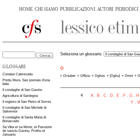
HOME
CHI SIAMO
PUBBLICAZIONI
AUTORI
PERIODICI
Seleziona un glossario:
GLOSSARI
O
Condaxi Cabrevadu
▫
▫
▫
▫
▫
▫
Octuber
Officiu
Oghos
[
Oghu
]
Omni
O
Predu Mura. Sas poesias d'una
bida
Il condaghe di San Gavino
A
.
B
.
C
.
D
.
E
.
F
.
G
.
H
Agricoltura di Sardegna
Il registro di San Pietro di Sorres
Y
.
Il condaghe di San Michele di
Salvennor
Il condaghe di Santa Maria di
Bonarcado
Sa Vitta et sa Morte, et Passione
de sanctu Gavinu, Prothu et
Januariu