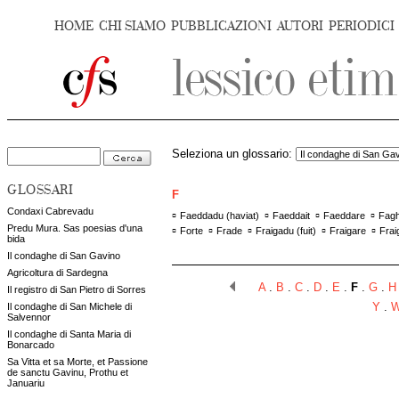
HOME
CHI SIAMO
PUBBLICAZIONI
AUTORI
PERIODICI
Seleziona un glossario:
GLOSSARI
F
Condaxi Cabrevadu
▫
▫
▫
▫
Faeddadu (haviat)
Faeddait
Faeddare
Fag
Predu Mura. Sas poesias d'una
▫
▫
▫
▫
▫
Forte
Frade
Fraigadu (fuit)
Fraigare
Frai
bida
Il condaghe di San Gavino
Agricoltura di Sardegna
A
.
B
.
C
.
D
.
E
.
F
.
G
.
H
Il registro di San Pietro di Sorres
Il condaghe di San Michele di
Y
.
Salvennor
Il condaghe di Santa Maria di
Bonarcado
Sa Vitta et sa Morte, et Passione
de sanctu Gavinu, Prothu et
Januariu