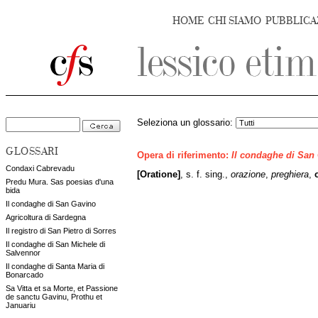
HOME
CHI SIAMO
PUBBLICA
Seleziona un glossario:
GLOSSARI
Opera di riferimento:
Il condaghe di San
Condaxi Cabrevadu
[Oratione]
, s. f. sing.,
orazione
,
preghiera
,
Predu Mura. Sas poesias d'una
bida
Il condaghe di San Gavino
Agricoltura di Sardegna
Il registro di San Pietro di Sorres
Il condaghe di San Michele di
Salvennor
Il condaghe di Santa Maria di
Bonarcado
Sa Vitta et sa Morte, et Passione
de sanctu Gavinu, Prothu et
Januariu