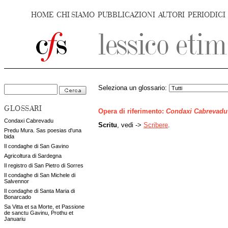
HOME
CHI SIAMO
PUBBLICAZIONI
AUTORI
PERIODICI
Seleziona un glossario:
GLOSSARI
Opera di riferimento:
Condaxi Cabrevadu
Condaxi Cabrevadu
Scritu
, vedi ->
Scribere
.
Predu Mura. Sas poesias d'una
bida
Il condaghe di San Gavino
Agricoltura di Sardegna
Il registro di San Pietro di Sorres
Il condaghe di San Michele di
Salvennor
Il condaghe di Santa Maria di
Bonarcado
Sa Vitta et sa Morte, et Passione
de sanctu Gavinu, Prothu et
Januariu