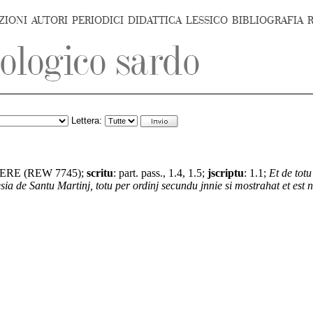
ZIONI
AUTORI
PERIODICI
DIDATTICA
LESSICO
BIBLIOGRAFIA
Lettera:
ERE (REW 7745);
s
critu
:
part. pass., 1.4, 1.5;
jscriptu
:
1.1;
Et de totu
sia de Santu Martinj, totu per ordinj secundu jnnie si mostrahat et est 