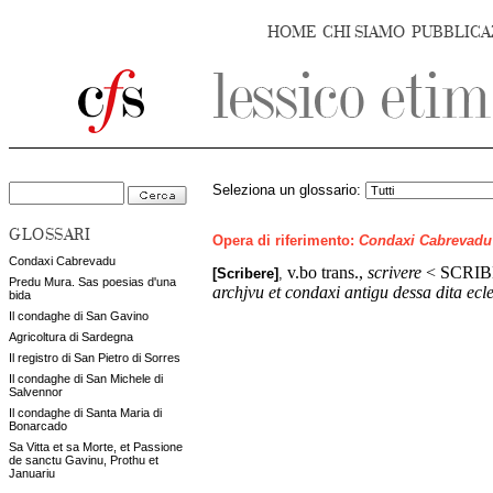
HOME
CHI SIAMO
PUBBLICA
Seleziona un glossario:
GLOSSARI
Opera di riferimento:
Condaxi Cabrevadu
Condaxi Cabrevadu
v.bo trans.,
scrivere
< SCRIB
[Scribere]
,
Predu Mura. Sas poesias d'una
archjvu et condaxi antigu dessa dita ecle
bida
Il condaghe di San Gavino
Agricoltura di Sardegna
Il registro di San Pietro di Sorres
Il condaghe di San Michele di
Salvennor
Il condaghe di Santa Maria di
Bonarcado
Sa Vitta et sa Morte, et Passione
de sanctu Gavinu, Prothu et
Januariu