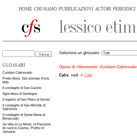
HOME
CHI SIAMO
PUBBLICAZIONI
AUTORI
PERIODICI
Seleziona un glossario:
GLOSSARI
Opera di riferimento:
Condaxi Cabrevadu
Condaxi Cabrevadu
Calis
, vedi ->
Cale
.
Predu Mura. Sas poesias d'una
bida
Il condaghe di San Gavino
Agricoltura di Sardegna
Il registro di San Pietro di Sorres
Il condaghe di San Michele di
Salvennor
Il condaghe di Santa Maria di
Bonarcado
Sa Vitta et sa Morte, et Passione
de sanctu Gavinu, Prothu et
Januariu