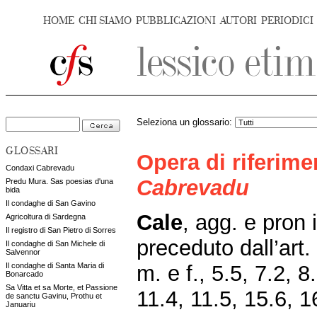
HOME
CHI SIAMO
PUBBLICAZIONI
AUTORI
PERIODICI
Seleziona un glossario:
GLOSSARI
Opera di riferim
Condaxi Cabrevadu
Cabrevadu
Predu Mura. Sas poesias d'una
bida
Il condaghe di San Gavino
Cale
,
agg. e pron 
Agricoltura di Sardegna
Il registro di San Pietro di Sorres
preceduto dall’art.
Il condaghe di San Michele di
Salvennor
m. e f., 5.5, 7.2, 8
Il condaghe di Santa Maria di
Bonarcado
Sa Vitta et sa Morte, et Passione
11.4, 11.5, 15.6, 1
de sanctu Gavinu, Prothu et
Januariu