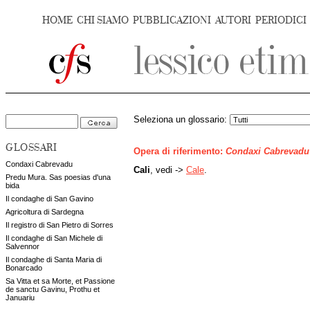
HOME
CHI SIAMO
PUBBLICAZIONI
AUTORI
PERIODICI
Seleziona un glossario:
GLOSSARI
Opera di riferimento:
Condaxi Cabrevadu
Condaxi Cabrevadu
Cali
, vedi ->
Cale
.
Predu Mura. Sas poesias d'una
bida
Il condaghe di San Gavino
Agricoltura di Sardegna
Il registro di San Pietro di Sorres
Il condaghe di San Michele di
Salvennor
Il condaghe di Santa Maria di
Bonarcado
Sa Vitta et sa Morte, et Passione
de sanctu Gavinu, Prothu et
Januariu