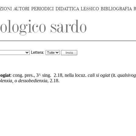
ZIONI
AUTORI
PERIODICI
DIDATTICA
LESSICO
BIBLIOGRAFIA
Lettera:
;
ogiat
:
cong. pres., 3^ sing.
2.18, nella locuz.
cali si ogiat
(it.
qualsivog
lenxia, o dessobedienxia
, 2.18.