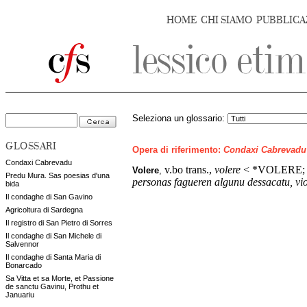
HOME
CHI SIAMO
PUBBLICA
Seleziona un glossario:
GLOSSARI
Opera di riferimento:
Condaxi Cabrevadu
Condaxi Cabrevadu
v.bo trans.,
volere
< *VOLERE
Volere
,
Predu Mura. Sas poesias d'una
personas fagueren algunu dessacatu, vio
bida
Il condaghe di San Gavino
Agricoltura di Sardegna
Il registro di San Pietro di Sorres
Il condaghe di San Michele di
Salvennor
Il condaghe di Santa Maria di
Bonarcado
Sa Vitta et sa Morte, et Passione
de sanctu Gavinu, Prothu et
Januariu