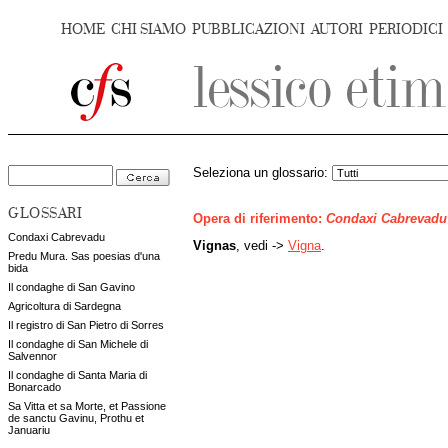
HOME
CHI SIAMO
PUBBLICAZIONI
AUTORI
PERIODICI
Seleziona un glossario:
GLOSSARI
Opera di riferimento:
Condaxi Cabrevadu
Condaxi Cabrevadu
Vignas
, vedi ->
Vigna
.
Predu Mura. Sas poesias d'una
bida
Il condaghe di San Gavino
Agricoltura di Sardegna
Il registro di San Pietro di Sorres
Il condaghe di San Michele di
Salvennor
Il condaghe di Santa Maria di
Bonarcado
Sa Vitta et sa Morte, et Passione
de sanctu Gavinu, Prothu et
Januariu