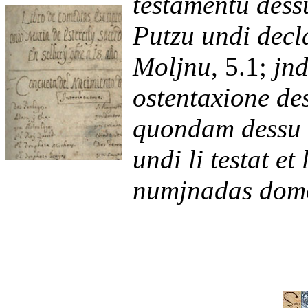
testamentu des
Putzu undi decl
Moljnu
, 5.1;
jnd
ostentaxione de
quondam dessu c
undi li testat et 
numjnadas dom