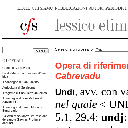
HOME
CHI SIAMO
PUBBLICAZIONI
AUTORI
PERIODICI
Seleziona un glossario:
GLOSSARI
Opera di riferim
Condaxi Cabrevadu
Cabrevadu
Predu Mura. Sas poesias d'una
bida
Il condaghe di San Gavino
avv. con v
Agricoltura di Sardegna
Undi
,
Il registro di San Pietro di Sorres
Il condaghe di San Michele di
nel quale
< UND
Salvennor
Il condaghe di Santa Maria di
Bonarcado
5.1, 29.4;
undj
:
Sa Vitta et sa Morte, et Passione
de sanctu Gavinu, Prothu et
Januariu