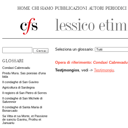
HOME
CHI SIAMO
PUBBLICAZIONI
AUTORI
PERIODICI
Seleziona un glossario:
GLOSSARI
Opera di riferimento:
Condaxi Cabrevadu
Condaxi Cabrevadu
Testjmongios
, vedi ->
Testjmongiu
.
Predu Mura. Sas poesias d'una
bida
Il condaghe di San Gavino
Agricoltura di Sardegna
Il registro di San Pietro di Sorres
Il condaghe di San Michele di
Salvennor
Il condaghe di Santa Maria di
Bonarcado
Sa Vitta et sa Morte, et Passione
de sanctu Gavinu, Prothu et
Januariu