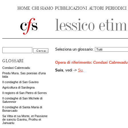
HOME
CHI SIAMO
PUBBLICAZIONI
AUTORI
PERIODICI
Seleziona un glossario:
GLOSSARI
Opera di riferimento:
Condaxi Cabrevadu
Condaxi Cabrevadu
Suis
, vedi ->
Su
.
Predu Mura. Sas poesias d'una
bida
Il condaghe di San Gavino
Agricoltura di Sardegna
Il registro di San Pietro di Sorres
Il condaghe di San Michele di
Salvennor
Il condaghe di Santa Maria di
Bonarcado
Sa Vitta et sa Morte, et Passione
de sanctu Gavinu, Prothu et
Januariu