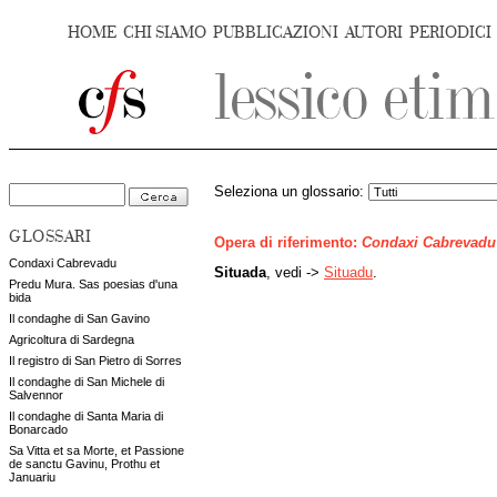
HOME
CHI SIAMO
PUBBLICAZIONI
AUTORI
PERIODICI
Seleziona un glossario:
GLOSSARI
Opera di riferimento:
Condaxi Cabrevadu
Condaxi Cabrevadu
Situada
, vedi ->
Situadu
.
Predu Mura. Sas poesias d'una
bida
Il condaghe di San Gavino
Agricoltura di Sardegna
Il registro di San Pietro di Sorres
Il condaghe di San Michele di
Salvennor
Il condaghe di Santa Maria di
Bonarcado
Sa Vitta et sa Morte, et Passione
de sanctu Gavinu, Prothu et
Januariu