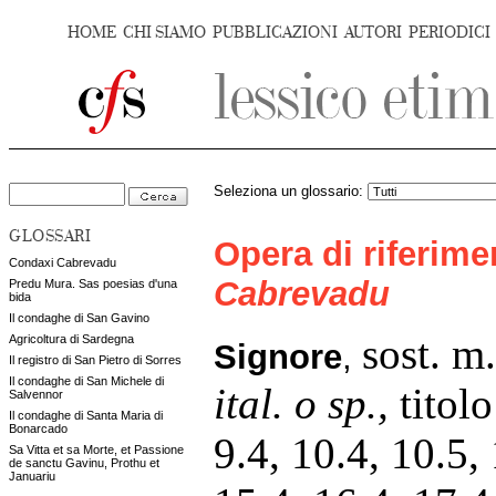
HOME
CHI SIAMO
PUBBLICAZIONI
AUTORI
PERIODICI
Seleziona un glossario:
GLOSSARI
Opera di riferim
Condaxi Cabrevadu
Cabrevadu
Predu Mura. Sas poesias d'una
bida
Il condaghe di San Gavino
sost. m
Agricoltura di Sardegna
Signore
,
Il registro di San Pietro di Sorres
Il condaghe di San Michele di
ital. o sp.,
titolo
Salvennor
Il condaghe di Santa Maria di
Bonarcado
9.4, 10.4, 10.5, 
Sa Vitta et sa Morte, et Passione
de sanctu Gavinu, Prothu et
Januariu