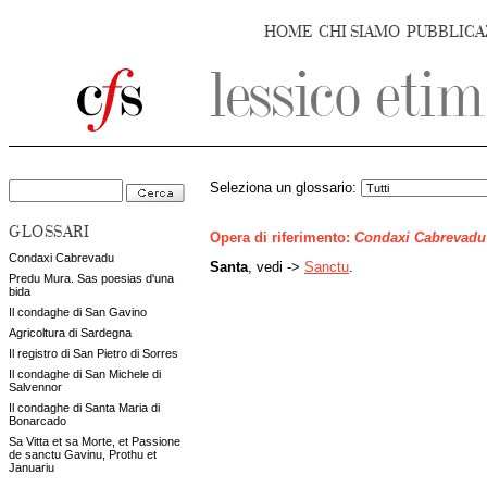
HOME
CHI SIAMO
PUBBLICA
Seleziona un glossario:
GLOSSARI
Opera di riferimento:
Condaxi Cabrevadu
Condaxi Cabrevadu
Santa
, vedi ->
Sanctu
.
Predu Mura. Sas poesias d'una
bida
Il condaghe di San Gavino
Agricoltura di Sardegna
Il registro di San Pietro di Sorres
Il condaghe di San Michele di
Salvennor
Il condaghe di Santa Maria di
Bonarcado
Sa Vitta et sa Morte, et Passione
de sanctu Gavinu, Prothu et
Januariu