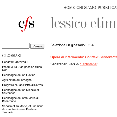
HOME
CHI SIAMO
PUBBLICA
Seleziona un glossario:
GLOSSARI
Opera di riferimento:
Condaxi Cabrevadu
Condaxi Cabrevadu
Satisfaher
, vedi ->
Sahtisfaher
.
Predu Mura. Sas poesias d'una
bida
Il condaghe di San Gavino
Agricoltura di Sardegna
Il registro di San Pietro di Sorres
Il condaghe di San Michele di
Salvennor
Il condaghe di Santa Maria di
Bonarcado
Sa Vitta et sa Morte, et Passione
de sanctu Gavinu, Prothu et
Januariu