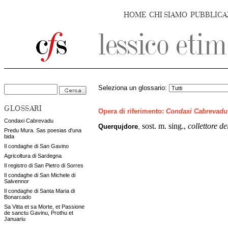
HOME
CHI SIAMO
PUBBLICA
Seleziona un glossario:
GLOSSARI
Opera di riferimento:
Condaxi Cabrevadu
Condaxi Cabrevadu
sost. m. sing.,
collettore dei
Querqujdore
,
Predu Mura. Sas poesias d'una
bida
Il condaghe di San Gavino
Agricoltura di Sardegna
Il registro di San Pietro di Sorres
Il condaghe di San Michele di
Salvennor
Il condaghe di Santa Maria di
Bonarcado
Sa Vitta et sa Morte, et Passione
de sanctu Gavinu, Prothu et
Januariu