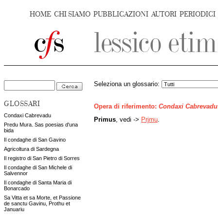
HOME
CHI SIAMO
PUBBLICAZIONI
AUTORI
PERIODICI
Seleziona un glossario:
GLOSSARI
Opera di riferimento:
Condaxi Cabrevadu
Condaxi Cabrevadu
Primus
, vedi ->
Prjmu
.
Predu Mura. Sas poesias d'una
bida
Il condaghe di San Gavino
Agricoltura di Sardegna
Il registro di San Pietro di Sorres
Il condaghe di San Michele di
Salvennor
Il condaghe di Santa Maria di
Bonarcado
Sa Vitta et sa Morte, et Passione
de sanctu Gavinu, Prothu et
Januariu