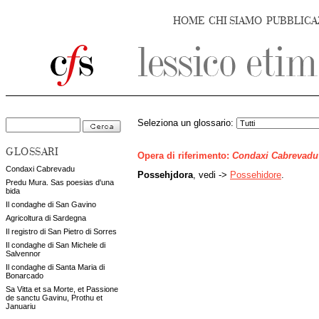
HOME
CHI SIAMO
PUBBLICA
Seleziona un glossario:
GLOSSARI
Opera di riferimento:
Condaxi Cabrevadu
Condaxi Cabrevadu
Possehjdora
, vedi ->
Possehidore
.
Predu Mura. Sas poesias d'una
bida
Il condaghe di San Gavino
Agricoltura di Sardegna
Il registro di San Pietro di Sorres
Il condaghe di San Michele di
Salvennor
Il condaghe di Santa Maria di
Bonarcado
Sa Vitta et sa Morte, et Passione
de sanctu Gavinu, Prothu et
Januariu