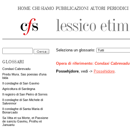
HOME
CHI SIAMO
PUBBLICAZIONI
AUTORI
PERIODICI
Seleziona un glossario:
GLOSSARI
Opera di riferimento:
Condaxi Cabrevadu
Condaxi Cabrevadu
Possehjdore
, vedi ->
Possehidore
.
Predu Mura. Sas poesias d'una
bida
Il condaghe di San Gavino
Agricoltura di Sardegna
Il registro di San Pietro di Sorres
Il condaghe di San Michele di
Salvennor
Il condaghe di Santa Maria di
Bonarcado
Sa Vitta et sa Morte, et Passione
de sanctu Gavinu, Prothu et
Januariu