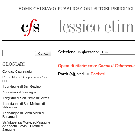
HOME
CHI SIAMO
PUBBLICAZIONI
AUTORI
PERIODICI
Seleziona un glossario:
GLOSSARI
Opera di riferimento:
Condaxi Cabrevadu
Condaxi Cabrevadu
Partit (sj)
, vedi ->
Partiresi
.
Predu Mura. Sas poesias d'una
bida
Il condaghe di San Gavino
Agricoltura di Sardegna
Il registro di San Pietro di Sorres
Il condaghe di San Michele di
Salvennor
Il condaghe di Santa Maria di
Bonarcado
Sa Vitta et sa Morte, et Passione
de sanctu Gavinu, Prothu et
Januariu