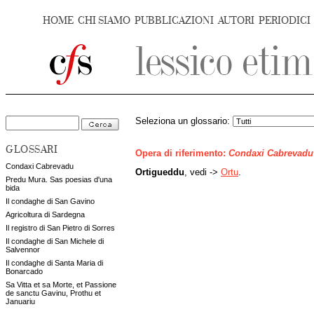
HOME
CHI SIAMO
PUBBLICAZIONI
AUTORI
PERIODICI
Seleziona un glossario:
GLOSSARI
Opera di riferimento:
Condaxi Cabrevadu
Condaxi Cabrevadu
Ortigueddu
, vedi ->
Ortu
.
Predu Mura. Sas poesias d'una
bida
Il condaghe di San Gavino
Agricoltura di Sardegna
Il registro di San Pietro di Sorres
Il condaghe di San Michele di
Salvennor
Il condaghe di Santa Maria di
Bonarcado
Sa Vitta et sa Morte, et Passione
de sanctu Gavinu, Prothu et
Januariu