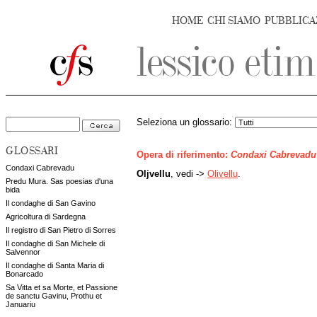
HOME
CHI SIAMO
PUBBLICA
Seleziona un glossario:
GLOSSARI
Opera di riferimento:
Condaxi Cabrevadu
Condaxi Cabrevadu
Oljvellu
, vedi ->
Olivellu
.
Predu Mura. Sas poesias d'una
bida
Il condaghe di San Gavino
Agricoltura di Sardegna
Il registro di San Pietro di Sorres
Il condaghe di San Michele di
Salvennor
Il condaghe di Santa Maria di
Bonarcado
Sa Vitta et sa Morte, et Passione
de sanctu Gavinu, Prothu et
Januariu