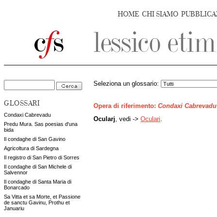
HOME
CHI SIAMO
PUBBLICA
Seleziona un glossario:
GLOSSARI
Opera di riferimento:
Condaxi Cabrevadu
Condaxi Cabrevadu
Ocularj
, vedi ->
Oculari
.
Predu Mura. Sas poesias d'una
bida
Il condaghe di San Gavino
Agricoltura di Sardegna
Il registro di San Pietro di Sorres
Il condaghe di San Michele di
Salvennor
Il condaghe di Santa Maria di
Bonarcado
Sa Vitta et sa Morte, et Passione
de sanctu Gavinu, Prothu et
Januariu