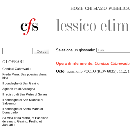
HOME
CHI SIAMO
PUBBLICA
Seleziona un glossario:
GLOSSARI
Opera di riferimento:
Condaxi Cabrevadu
Condaxi Cabrevadu
Octo
,
num.,
otto
<OCTO (REW 6035) , 11.2, 1
Predu Mura. Sas poesias d'una
bida
Il condaghe di San Gavino
Agricoltura di Sardegna
Il registro di San Pietro di Sorres
Il condaghe di San Michele di
Salvennor
Il condaghe di Santa Maria di
Bonarcado
Sa Vitta et sa Morte, et Passione
de sanctu Gavinu, Prothu et
Januariu