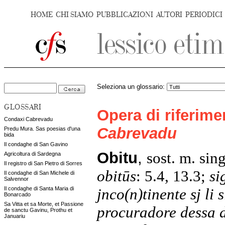
HOME
CHI SIAMO
PUBBLICAZIONI
AUTORI
PERIODICI
Seleziona un glossario:
GLOSSARI
Opera di riferim
Condaxi Cabrevadu
Cabrevadu
Predu Mura. Sas poesias d'una
bida
Il condaghe di San Gavino
Obitu
,
sost. m. sin
Agricoltura di Sardegna
Il registro di San Pietro di Sorres
obitūs
: 5.4, 13.3;
si
Il condaghe di San Michele di
Salvennor
jnco(n)tinente sj li 
Il condaghe di Santa Maria di
Bonarcado
Sa Vitta et sa Morte, et Passione
procuradore dessa d
de sanctu Gavinu, Prothu et
Januariu