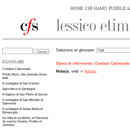
HOME
CHI SIAMO
PUBBLICA
Seleziona un glossario:
GLOSSARI
Opera di riferimento:
Condaxi Cabrevadu
Condaxi Cabrevadu
Notarju
, vedi ->
Notariu
.
Predu Mura. Sas poesias d'una
bida
Il condaghe di San Gavino
Agricoltura di Sardegna
Il registro di San Pietro di Sorres
Il condaghe di San Michele di
Salvennor
Il condaghe di Santa Maria di
Bonarcado
Sa Vitta et sa Morte, et Passione
de sanctu Gavinu, Prothu et
Januariu