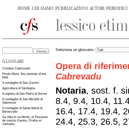
HOME
CHI SIAMO
PUBBLICAZIONI
AUTORI
PERIODICI
Seleziona un glossario:
GLOSSARI
Opera di riferim
Condaxi Cabrevadu
Cabrevadu
Predu Mura. Sas poesias d'una
bida
Il condaghe di San Gavino
Notaria
,
sost. f. s
Agricoltura di Sardegna
Il registro di San Pietro di Sorres
8.4, 9.4, 10.4, 11.
Il condaghe di San Michele di
Salvennor
16.4, 17.4, 19.4, 2
Il condaghe di Santa Maria di
Bonarcado
Sa Vitta et sa Morte, et Passione
24.4, 25.3, 26.5, 2
de sanctu Gavinu, Prothu et
Januariu