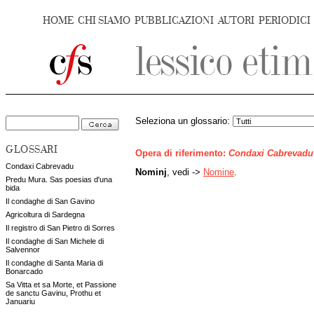
HOME
CHI SIAMO
PUBBLICAZIONI
AUTORI
PERIODICI
Seleziona un glossario:
GLOSSARI
Opera di riferimento:
Condaxi Cabrevadu
Condaxi Cabrevadu
Nominj
, vedi ->
Nomine
.
Predu Mura. Sas poesias d'una
bida
Il condaghe di San Gavino
Agricoltura di Sardegna
Il registro di San Pietro di Sorres
Il condaghe di San Michele di
Salvennor
Il condaghe di Santa Maria di
Bonarcado
Sa Vitta et sa Morte, et Passione
de sanctu Gavinu, Prothu et
Januariu